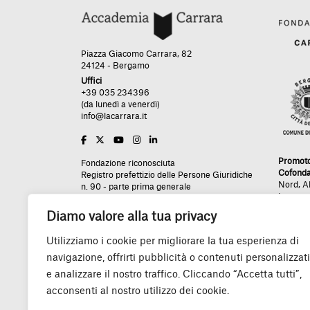
Piazza Giacomo Carrara, 82
24124 - Bergamo
Uffici
+39 035 234396
(da lunedì a venerdì)
info@lacarrara.it
Promot
Fondazione riconosciuta
Cofonda
Registro prefettizio delle Persone Giuridiche
Nord
,
A
n. 90 - parte prima generale
Impres
n. 254 - parte seconda analitica
Rea BG - 436089
Diamo valore alla tua privacy
Utilizziamo i cookie per migliorare la tua esperienza di
navigazione, offrirti pubblicità o contenuti personalizzati
Un grazie speciale:
e analizzare il nostro traffico. Cliccando “Accetta tutti”,
acconsenti al nostro utilizzo dei cookie.