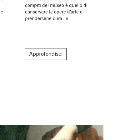
compiti del museo è quello di
avere signifi
re
conservare le opere d’arte e
usato per cos
prendersene cura. In…
persone, può
Approfondisci
Approfon
03 Febbraio 2026