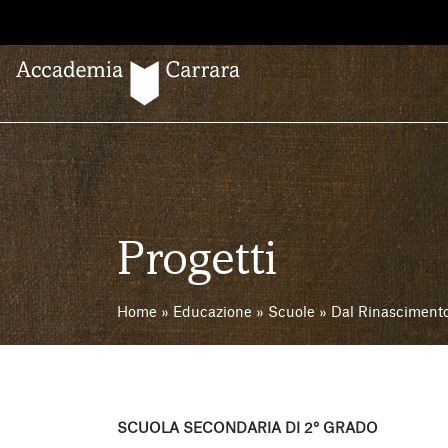
Salta
al
contenuto
Progetti
Home
»
Educazione
»
Scuole
»
Dal Rinascimento
SCUOLA SECONDARIA DI 2° GRADO