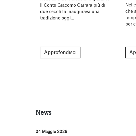
Nell
Il Conte Giacomo Carrara più di
che a
due secoli fa inaugurava una
temp
tradizione oggi…
per 
Approfondisci
Ap
News
04 Maggio 2026