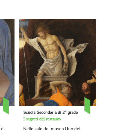
Scuola Secondaria di 2° grado
Scuola Second
I segreti del restauro
La Carrara m
 è
Nelle sale del museo Uno dei
Nelle sale d