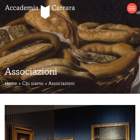
Salta
al
contenuto
Associazioni
Home
»
Chi siamo
»
Associazioni