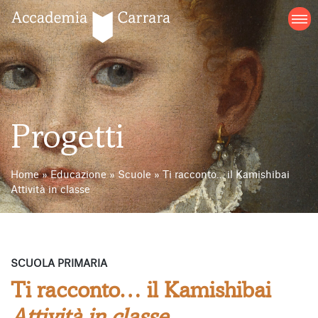
Salta
al
contenuto
Progetti
Home
»
Educazione
»
Scuole
»
Ti racconto… il Kamishibai
Attività in classe
SCUOLA PRIMARIA
Ti racconto… il Kamishibai
Attività in classe