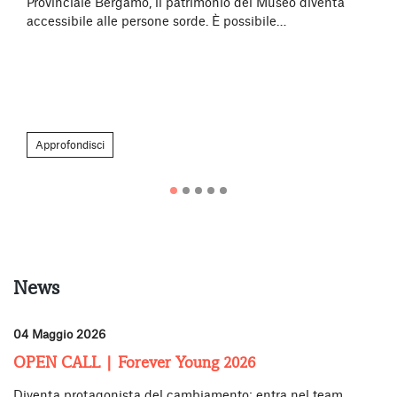
Provinciale Bergamo, il patrimonio del Museo diventa
accessibile alle persone sorde. È possibile…
Approfondisci
News
04 Maggio 2026
10
OPEN CALL | Forever Young 2026
R
Diventa protagonista del cambiamento: entra nel team
Il