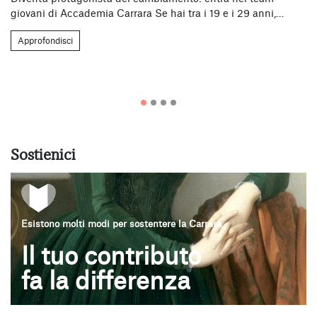
giovani di Accademia Carrara Se hai tra i 19 e i 29 anni,…
pe
Approfondisci
Sostienici
Esistono molti modi per sostentere la Carrara
Il tuo contributo
fa la differenza