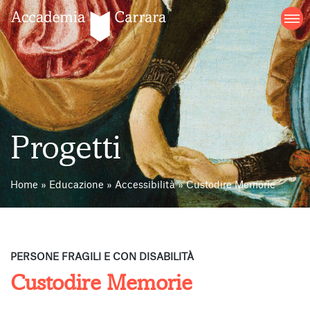
Salta
al
contenuto
Progetti
Home
»
Educazione
»
Accessibilità
»
Custodire Memorie
PERSONE FRAGILI E CON DISABILITÀ
Custodire Memorie