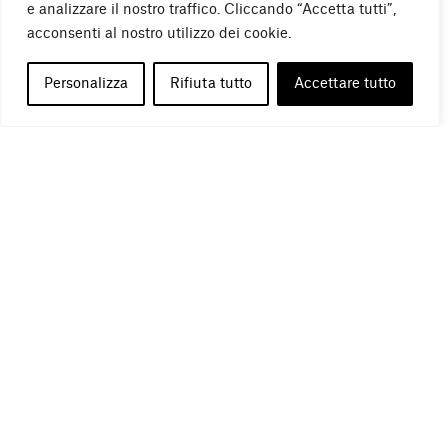
e analizzare il nostro traffico. Cliccando “Accetta tutti”,
acconsenti al nostro utilizzo dei cookie.
Nelle opere del Sedicente Moradi (Firenze, 1980) il dialogo tra
scultura e ambiente si manifesta attraverso materiali di
Personalizza
Rifiuta tutto
Accettare tutto
recupero come rami secchi e foglie. L’artista raccoglie e lavora
i materiali direttamente sul posto, utilizzando pochi e
semplici strumenti per ridurre l’impatto ambientale.
Abbracciando la filosofia della street art, l’artista elimina ogni
barriera tra l’opera e l’osservatore creando figure animali
riconoscibili, che interagiscono con il contesto circostante e
con le persone che lo abitano. Il legno, materiale prediletto,
ha un ruolo centrale in questo scambio, è infatti portatore
della memoria del paesaggio dal quale proviene e nel quale è
inserito, registrandone eventi e cambiamenti, fino a
consumarsi.
Realizzate al piano terra della Torre PwC di Milano progettata
da Daniel Libeskind, che dal 2 al 6 settembre si è trasformato
nell’atelier dell’artista, le installazioni abitano ora
temporaneamente i Giardini PwC.