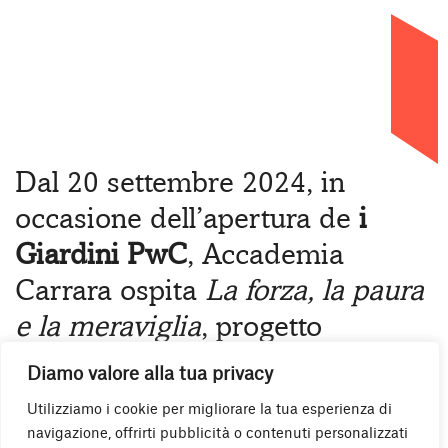
20.09.2024 – 31.08.2025
Home
»
Mostra
»
IL SEDICENTE MORADI La
forza, la paura e la meraviglia
Dal 20 settembre 2024, in
occasione dell’apertura de
i
Giardini PwC
, Accademia
Carrara ospita
La forza, la paura
e la meraviglia
, progetto
dell’artista fiorentino
Il
Diamo valore alla tua privacy
Sedicente Moradi
, realizzato in
Utilizziamo i cookie per migliorare la tua esperienza di
collaborazione con PwC.
navigazione, offrirti pubblicità o contenuti personalizzati