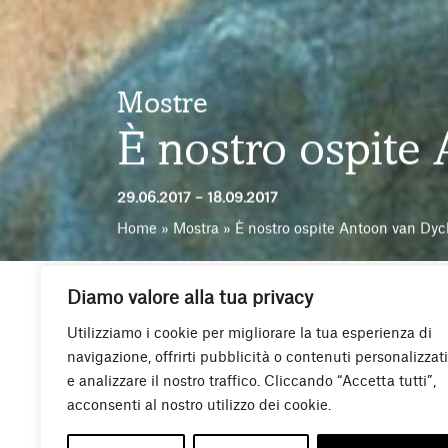
Mostre
È nostro ospite
29.06.2017 – 18.09.2017
Home
»
Mostra
»
È nostro ospite Antoon van Dyc
Diamo valore alla tua privacy
Il progetto
È nostro ospite
Utilizziamo i cookie per migliorare la tua esperienza di
navigazione, offrirti pubblicità o contenuti personalizzati
concessi in prestito. Un’o
e analizzare il nostro traffico. Cliccando “Accetta tutti”,
rileggendo le collezioni d
acconsenti al nostro utilizzo dei cookie.