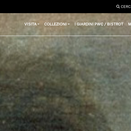
CERC
VISITA
COLLEZIONI
I GIARDINI PWC / BISTROT
M