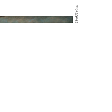
Antoon van Dyck, "Compianto sul Cristo morto", 1628-1632 circa.
Collezione privata - Courtesy Robilant+Voena