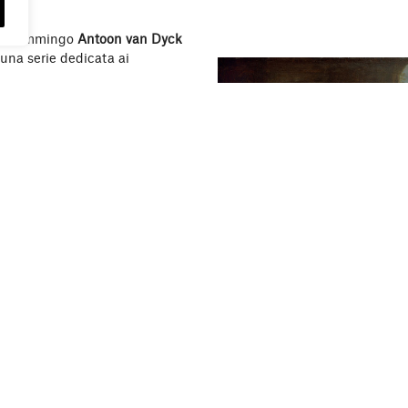
sta fiammingo
Antoon van Dyck
una serie dedicata ai
 sviluppata con secolare
il rischio di fare riferimento
e museali non offre un panorama
icchezza del patrimonio artistico
merevoli proposte capaci di
conoscenza del rimarchevole
ronto interessante e
tese la scena a Rubens e
one fatale per i suoi maestri –
nto mai efficace ai vertici della