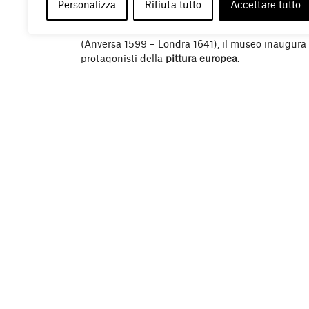
Personalizza
Rifiuta tutto
Accettare tutto
Con l’esposizione di questo capolavoro dell’arti
(Anversa 1599 – Londra 1641), il museo inaugura 
protagonisti della
pittura europea
.
La cultura italiana, essendosi meravigliosamente
continuità e capillare diffusione, ha spesso corso 
solo a se stessa. La maggior parte delle raccolt
esauriente della pittura internazionale, data la r
nazionale. D’altra parte, per il fascino delle innu
nutrire interessantissimi percorsi di ricerca, la 
contributo dei maestri europei dispone a un conf
necessario.
Aprire con van Dyck, artista dotatissimo che con
frequentò lungamente l’Italia, provando un’attrazi
su tutti per Tiziano – diviene un’introduzione qua
pittura europea.