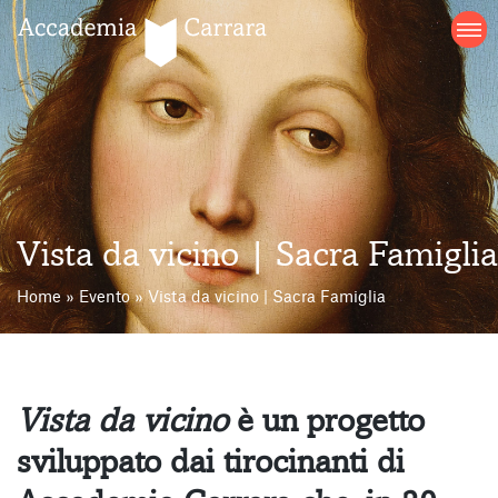
Salta
al
contenuto
Vista da vicino | Sacra Famiglia
Home
»
Evento
»
Vista da vicino | Sacra Famiglia
Vista da vicino
è un progetto
sviluppato dai tirocinanti di