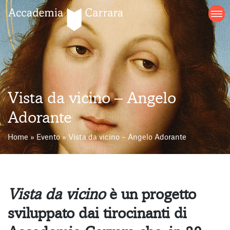
Salta
al
contenuto
Vista da vicino – Angelo
Adorante
Home
»
Evento
»
Vista da vicino – Angelo Adorante
Vista da vicino
è un progetto
sviluppato dai tirocinanti di