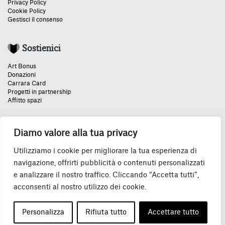
Privacy Policy
Cookie Policy
Gestisci il consenso
Sostienici
Art Bonus
Donazioni
Carrara Card
Progetti in partnership
Affitto spazi
Diamo valore alla tua privacy
Un grazie speciale:
Utilizziamo i cookie per migliorare la tua esperienza di
navigazione, offrirti pubblicità o contenuti personalizzati
e analizzare il nostro traffico. Cliccando “Accetta tutti”,
acconsenti al nostro utilizzo dei cookie.
© 2026 Accademia Carrara P.IVA IT04130500160
Personalizza
Rifiuta tutto
Accettare tutto
Tutti i diritti riservati.
Credits