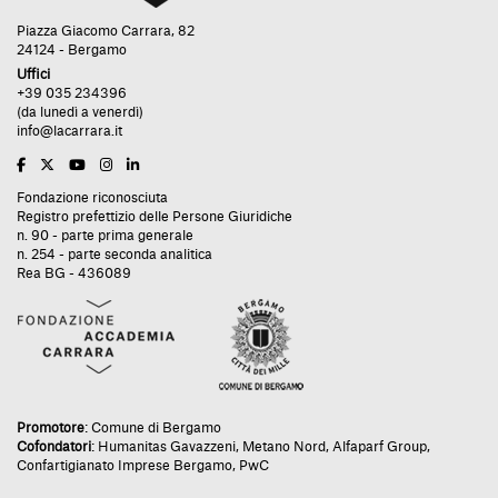
Piazza Giacomo Carrara, 82
24124 - Bergamo
Uffici
+39 035 234396
(da lunedì a venerdì)
info@lacarrara.it
Fondazione riconosciuta
Registro prefettizio delle Persone Giuridiche
n. 90 - parte prima generale
n. 254 - parte seconda analitica
Rea BG - 436089
Promotore
:
Comune di Bergamo
Cofondatori
:
Humanitas Gavazzeni
,
Metano Nord
,
Alfaparf Group
,
Confartigianato Imprese Bergamo
,
PwC