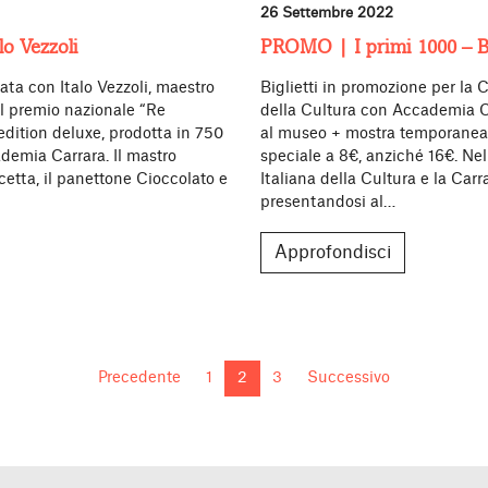
26 Settembre 2022
o Vezzoli
PROMO | I primi 1000 – 
ata con Italo Vezzoli, maestro
Biglietti in promozione per la C
il premio nazionale “Re
della Cultura con Accademia C
edition deluxe, prodotta in 750
al museo + mostra temporanea,
ademia Carrara. Il mastro
speciale a 8€, anziché 16€. N
cetta, il panettone Cioccolato e
Italiana della Cultura e la Car
presentandosi al…
Approfondisci
Precedente
1
2
3
Successivo