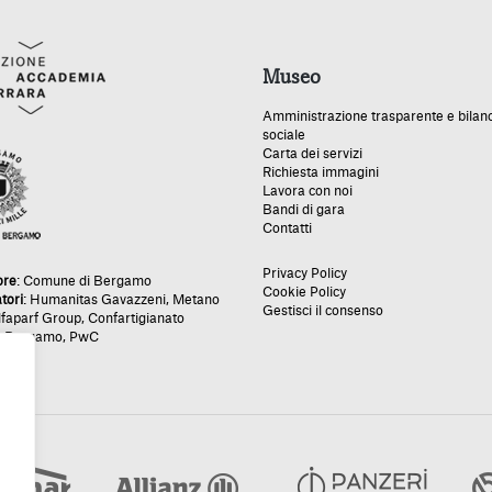
Museo
Amministrazione trasparente e bilan
sociale
Carta dei servizi
Richiesta immagini
Lavora con noi
Bandi di gara
Contatti
Privacy Policy
ore
:
Comune di Bergamo
Cookie Policy
tori
:
Humanitas Gavazzeni
,
Metano
Gestisci il consenso
lfaparf Group
,
Confartigianato
e Bergamo
,
PwC