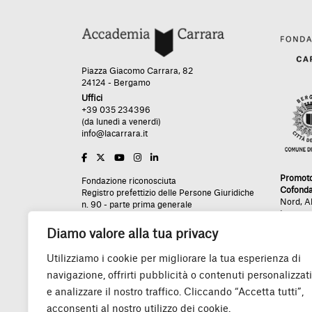
Piazza Giacomo Carrara, 82
24124 - Bergamo
Uffici
+39 035 234396
(da lunedì a venerdì)
info@lacarrara.it
Promot
Fondazione riconosciuta
Cofonda
Registro prefettizio delle Persone Giuridiche
Nord
,
A
n. 90 - parte prima generale
Impres
n. 254 - parte seconda analitica
Rea BG - 436089
Diamo valore alla tua privacy
Utilizziamo i cookie per migliorare la tua esperienza di
navigazione, offrirti pubblicità o contenuti personalizzati
Un grazie speciale:
e analizzare il nostro traffico. Cliccando “Accetta tutti”,
acconsenti al nostro utilizzo dei cookie.