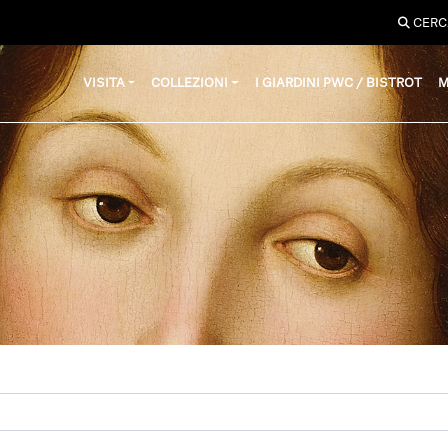
CERC
VISITA
COLLEZIONI
I GIARDINI PWC / BISTROT
M