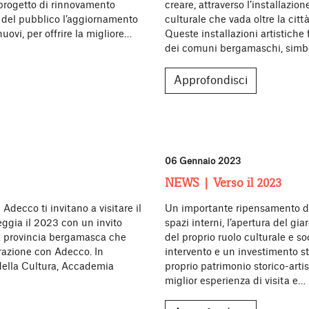
 progetto di rinnovamento
creare, attraverso l’installazio
 del pubblico l’aggiornamento
culturale che vada oltre la citt
nuovi, per offrire la migliore…
Queste installazioni artistiche 
dei comuni bergamaschi, simb
Approfondisci
06 Gennaio 2023
NEWS | Verso il 2023
decco ti invitano a visitare il
Un importante ripensamento de
ggia il 2023 con un invito
spazi interni, l’apertura del gi
la provincia bergamasca che
del proprio ruolo culturale e so
razione con Adecco. In
intervento e un investimento st
della Cultura, Accademia
proprio patrimonio storico-arti
miglior esperienza di visita e…