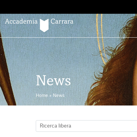
Salta
al
contenuto
News
Home
»
News