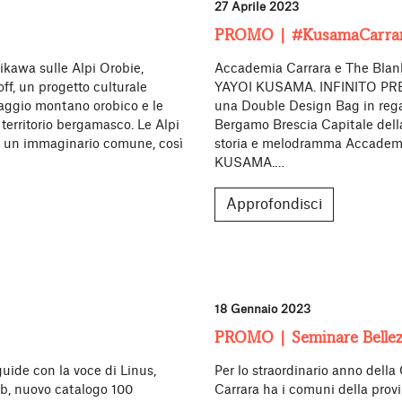
27 Aprile 2023
PROMO | #KusamaCarrar
hikawa sulle Alpi Orobie,
Accademia Carrara e The Bla
ff, un progetto culturale
YAYOI KUSAMA. INFINITO PRES
saggio montano orobico e le
una Double Design Bag in regal
 territorio bergamasco. Le Alpi
Bergamo Brescia Capitale dell
, un immaginario comune, così
storia e melodramma Accademi
KUSAMA.…
Approfondisci
18 Gennaio 2023
PROMO | Seminare Bellez
de con la voce di Linus,
Per lo straordinario anno della
eb, nuovo catalogo 100
Carrara ha i comuni della prov