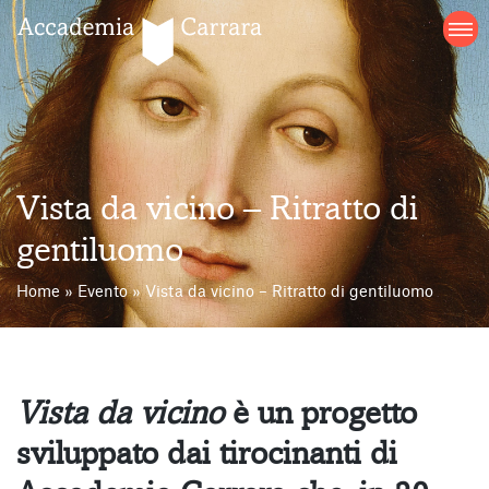
Salta
al
contenuto
Vista da vicino – Ritratto di
gentiluomo
Home
»
Evento
»
Vista da vicino – Ritratto di gentiluomo
Vista da vicino
è un progetto
sviluppato dai tirocinanti di