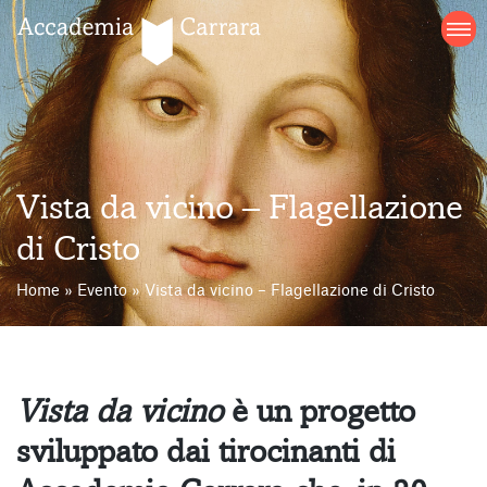
Salta
al
contenuto
Vista da vicino – Flagellazione
di Cristo
Home
»
Evento
»
Vista da vicino – Flagellazione di Cristo
Vista da vicino
è un progetto
sviluppato dai tirocinanti di