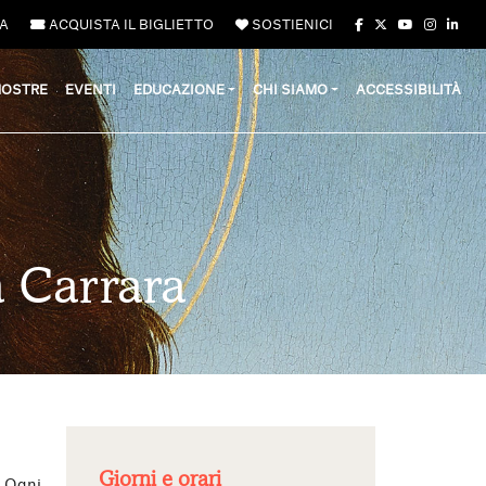
A
ACQUISTA IL BIGLIETTO
SOSTIENICI
OSTRE
EVENTI
EDUCAZIONE
CHI SIAMO
ACCESSIBILITÀ
 Carrara
Giorni e orari