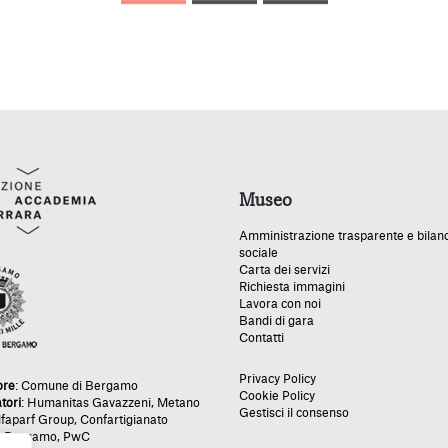
Museo
Amministrazione trasparente e bilan
sociale
Carta dei servizi
Richiesta immagini
Lavora con noi
Bandi di gara
Contatti
Privacy Policy
ore
:
Comune di Bergamo
Cookie Policy
tori
:
Humanitas Gavazzeni
,
Metano
Gestisci il consenso
lfaparf Group
,
Confartigianato
e Bergamo
,
PwC