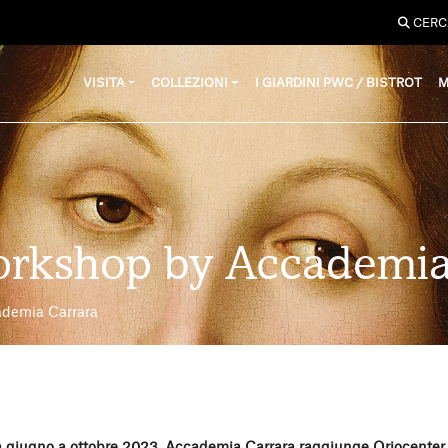
CERC
VISITA
COLLEZIONI
I GIARDINI PWC / BISTROT
M
rkshop by Accademia
demia Carrara