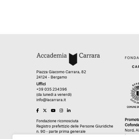
Piazza Giacomo Carrara, 82
24124 - Bergamo
Uffici
+39 035 234396
(da lunedì a venerdì)
info@lacarrara.it
Promot
Fondazione riconosciuta
Cofonda
Registro prefettizio delle Persone Giuridiche
Nord
,
A
n. 90 - parte prima generale
Impres
n. 254 - parte seconda analitica