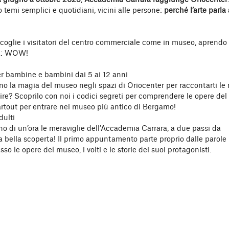
 giugno a ottobre 2023
,
Accademia Carrara raggiunge Oriocenter
 temi semplici e quotidiani, vicini alle persone:
perché l’arte parla 
coglie i visitatori del centro commerciale come in museo, aprendo 
ità: WOW!
per bambine e bambini dai 5 ai 12 anni
o la magia del museo negli spazi di Oriocenter per raccontarti le 
 dire? Scoprilo con noi i codici segreti per comprendere le opere del
artout per entrare nel museo più antico di Bergamo!
dulti
o di un’ora le meraviglie dell’Accademia Carrara, a due passi da
bella scoperta! Il primo appuntamento parte proprio dalle parole
o le opere del museo, i volti e le storie dei suoi protagonisti.