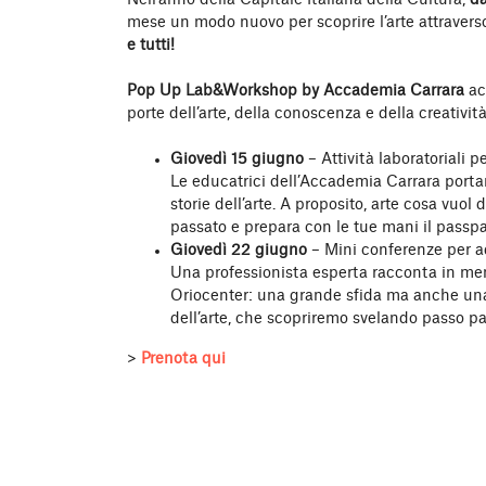
Nell’anno della Capitale Italiana della Cultura,
da
mese un modo nuovo per scoprire l’arte attraverso
e tutti!
Pop Up Lab&Workshop by Accademia Carrara
ac
porte dell’arte, della conoscenza e della creativ
Giovedì 15 giugno
– Attività laboratoriali 
Le educatrici dell’Accademia Carrara portan
storie dell’arte. A proposito, arte cosa vuol
passato e prepara con le tue mani il passp
Giovedì 22 giugno
– Mini conferenze per a
Una professionista esperta racconta in men
Oriocenter: una grande sfida ma anche una 
dell’arte, che scopriremo svelando passo pass
>
Prenota qui