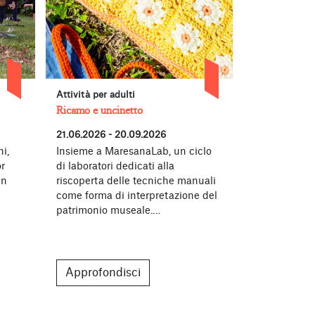
Attività per adulti
Concerti, per
Ricamo e uncinetto
Forever Young
21.06.2026 - 20.09.2026
27.06.2026 -
i,
Insieme a MaresanaLab, un ciclo
Torna all’Ac
r
di laboratori dedicati alla
Bergamo Fore
in
riscoperta delle tecniche manuali
nato dalla c
come forma di interpretazione del
Fondazione A
patrimonio museale.…
la generazi
Approfondisci
Approfon