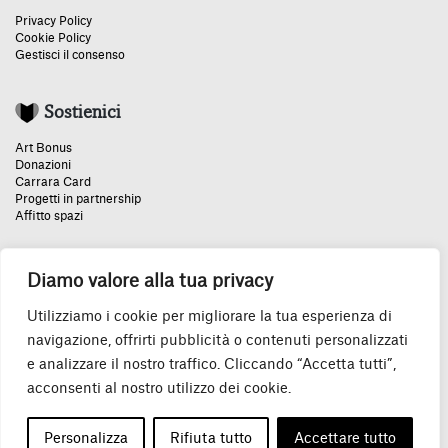
Privacy Policy
Cookie Policy
Gestisci il consenso
Sostienici
Art Bonus
Donazioni
Carrara Card
Progetti in partnership
Affitto spazi
Diamo valore alla tua privacy
Un grazie speciale:
Utilizziamo i cookie per migliorare la tua esperienza di
navigazione, offrirti pubblicità o contenuti personalizzati
e analizzare il nostro traffico. Cliccando “Accetta tutti”,
acconsenti al nostro utilizzo dei cookie.
© 2026 Accademia Carrara P.IVA IT04130500160
Personalizza
Rifiuta tutto
Accettare tutto
Tutti i diritti riservati.
Credits