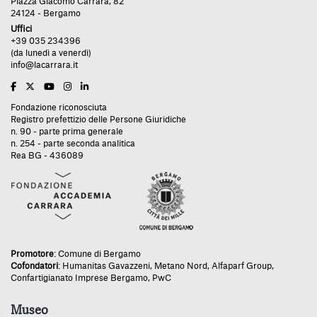
Piazza Giacomo Carrara, 82
24124 - Bergamo
Uffici
+39 035 234396
(da lunedì a venerdì)
info@lacarrara.it
Fondazione riconosciuta
Registro prefettizio delle Persone Giuridiche
n. 90 - parte prima generale
n. 254 - parte seconda analitica
Rea BG - 436089
Promotore
:
Comune di Bergamo
Cofondatori
:
Humanitas Gavazzeni
,
Metano Nord
,
Alfaparf Group
,
Confartigianato Imprese Bergamo
,
PwC
Museo