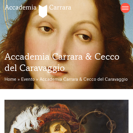
Salta
al
contenuto
Accademia Carrara & Cecco
del Caravaggio
Home
»
Evento
»
Accademia Carrara & Cecco del Caravaggio