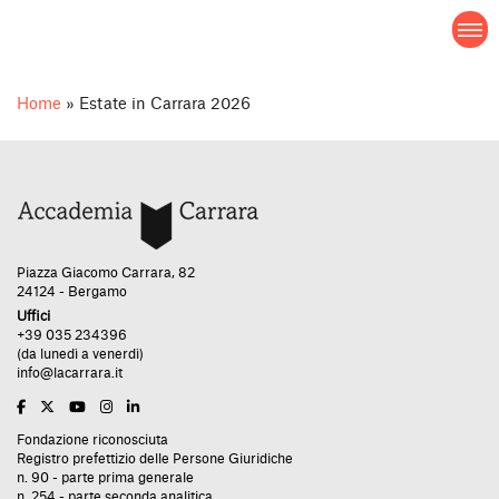
Salta
Estate in Carrara 2026
al
contenuto
Home
»
Estate in Carrara 2026
Piazza Giacomo Carrara, 82
24124 - Bergamo
Uffici
+39 035 234396
(da lunedì a venerdì)
info@lacarrara.it
Fondazione riconosciuta
Registro prefettizio delle Persone Giuridiche
n. 90 - parte prima generale
n. 254 - parte seconda analitica