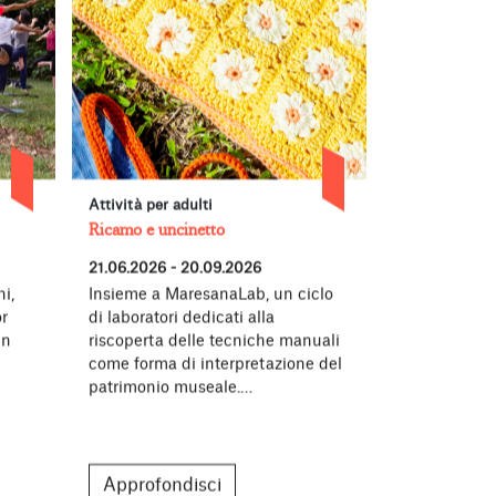
Attività per adulti
Concerti, per
Ricamo e uncinetto
Forever Young
21.06.2026 - 20.09.2026
27.06.2026 -
i,
Insieme a MaresanaLab, un ciclo
Torna all’Ac
r
di laboratori dedicati alla
Bergamo Fore
in
riscoperta delle tecniche manuali
nato dalla c
come forma di interpretazione del
Fondazione A
patrimonio museale.…
la generazi
Approfondisci
Approfon