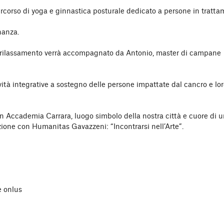
percorso di yoga e ginnastica posturale dedicato a persone in tratt
nanza.
il rilassamento verrà accompagnato da Antonio, master di campane
vità integrative a sostegno delle persone impattate dal cancro e lo
in Accademia Carrara, luogo simbolo della nostra città e cuore di u
zione con Humanitas Gavazzeni: “Incontrarsi nell’Arte”.
e onlus