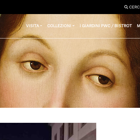
CERC
VISITA
COLLEZIONI
I GIARDINI PWC / BISTROT
M