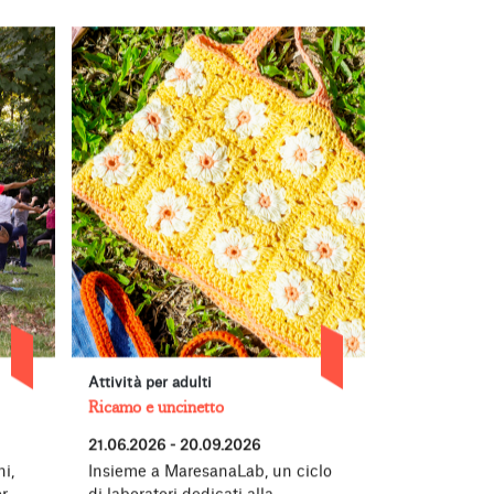
Attività per adulti
Concerti, per
Ricamo e uncinetto
Forever Young
21.06.2026 - 20.09.2026
27.06.2026 -
i,
Insieme a MaresanaLab, un ciclo
Torna all’Ac