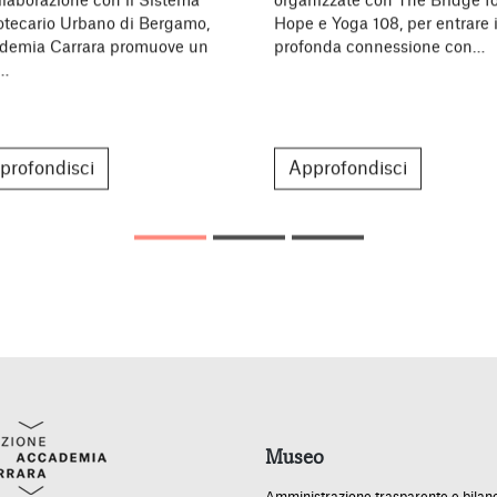
llaborazione con il Sistema
organizzate con The Bridge fo
iotecario Urbano di Bergamo,
Hope e Yoga 108, per entrare 
demia Carrara promuove un
profonda connessione con…
o…
profondisci
Approfondisci
Museo
Amministrazione trasparente e bilan