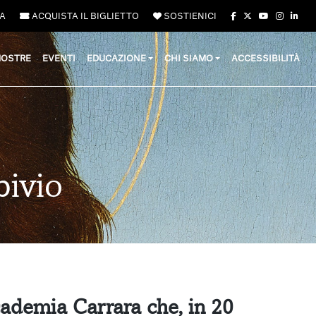
A
ACQUISTA IL BIGLIETTO
SOSTIENICI
OSTRE
EVENTI
EDUCAZIONE
CHI SIAMO
ACCESSIBILITÀ
bivio
cademia Carrara che, in 20