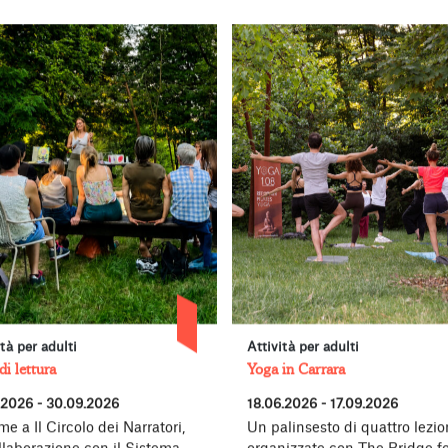
ità per adulti
Attività per adulti
di lettura
Yoga in Carrara
.2026 - 30.09.2026
18.06.2026 - 17.09.2026
me a Il Circolo dei Narratori,
Un palinsesto di quattro lezion