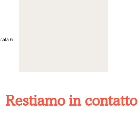
n
sala 5
.
stiamo in contatto
I