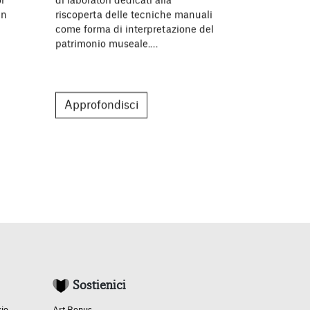
r
di laboratori dedicati alla
Bergamo Fore
in
riscoperta delle tecniche manuali
nato dalla c
come forma di interpretazione del
Fondazione A
patrimonio museale.…
la generazi
Approfondisci
Approfon
Sostienici
cio
Art Bonus