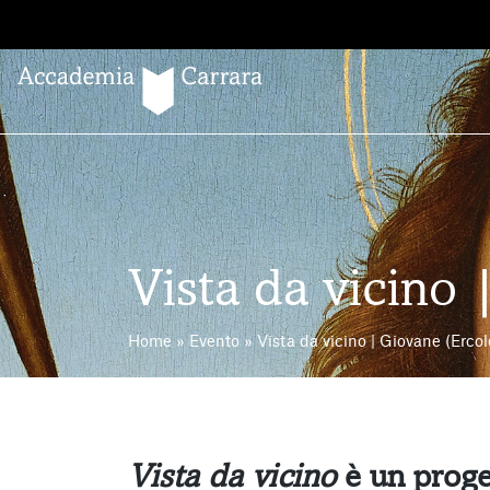
Salta
al
contenuto
Vista da vicino 
Home
»
Evento
»
Vista da vicino | Giovane (Ercole
Vista da vicino
è un proget