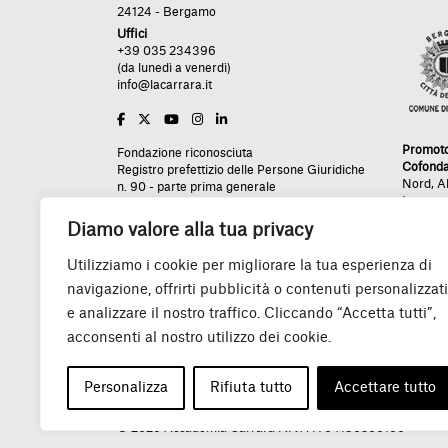
24124 - Bergamo
Uffici
+39 035 234396
(da lunedì a venerdì)
info@lacarrara.it
Promot
Fondazione riconosciuta
Cofonda
Registro prefettizio delle Persone Giuridiche
Nord
,
A
n. 90 - parte prima generale
Impres
n. 254 - parte seconda analitica
Rea BG - 436089
Diamo valore alla tua privacy
Utilizziamo i cookie per migliorare la tua esperienza di
navigazione, offrirti pubblicità o contenuti personalizzati
Un grazie speciale:
e analizzare il nostro traffico. Cliccando “Accetta tutti”,
acconsenti al nostro utilizzo dei cookie.
Personalizza
Rifiuta tutto
Accettare tutto
© 2026 Accademia Carrara P.IVA IT04130500160