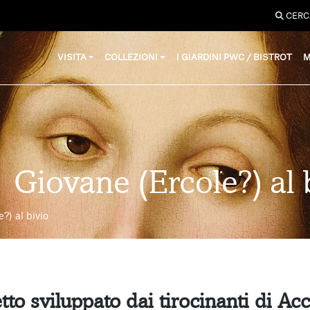
CERC
VISITA
COLLEZIONI
I GIARDINI PWC / BISTROT
M
| Giovane (Ercole?) al 
?) al bivio
to sviluppato dai tirocinanti di Ac