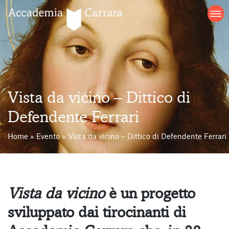
Salta
al
contenuto
Vista da vicino – Dittico di
Defendente Ferrari
Home
»
Evento
»
Vista da vicino – Dittico di Defendente Ferrari
Vista da vicino
è un progetto
sviluppato dai tirocinanti di