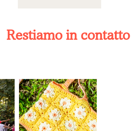
estiamo in contatto
I