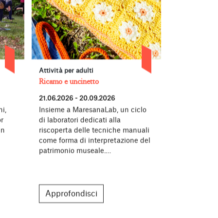
Attività per adulti
Concerti, per
Ricamo e uncinetto
Forever Young
21.06.2026 - 20.09.2026
27.06.2026 -
i,
Insieme a MaresanaLab, un ciclo
Torna all’Ac
r
di laboratori dedicati alla
Bergamo Fore
in
riscoperta delle tecniche manuali
nato dalla c
come forma di interpretazione del
Fondazione A
patrimonio museale.…
la generazi
Approfondisci
Approfon