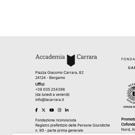
Piazza Giacomo Carrara, 82
24124 - Bergamo
Uffici
+39 035 234396
(da lunedì a venerdì)
info@lacarrara.it
Promot
Fondazione riconosciuta
Cofonda
Registro prefettizio delle Persone Giuridiche
Nord
,
A
n. 90 - parte prima generale
Impres