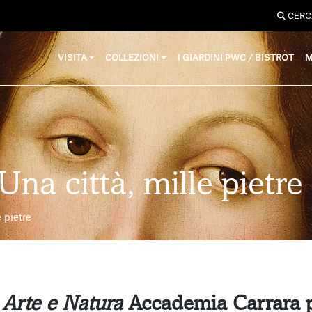
CERC
VISITA
COLLEZIONI
I GIARDINI PWC / BISTROT
M
Una città, mille pietre
 pietre
a
Arte e Natura
Accademia Carrara