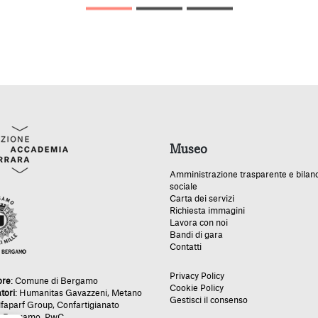
Museo
Amministrazione trasparente e bilan
sociale
Carta dei servizi
Richiesta immagini
Lavora con noi
Bandi di gara
Contatti
Privacy Policy
ore
:
Comune di Bergamo
Cookie Policy
tori
:
Humanitas Gavazzeni
,
Metano
Gestisci il consenso
lfaparf Group
,
Confartigianato
e Bergamo
,
PwC