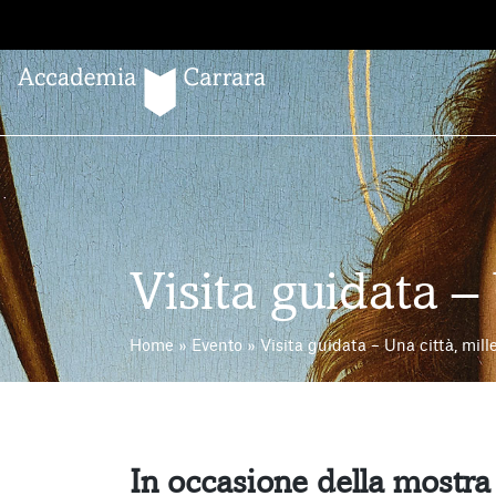
Salta
al
contenuto
Visita guidata – 
Home
»
Evento
»
Visita guidata – Una città, mille
In occasione della mostr