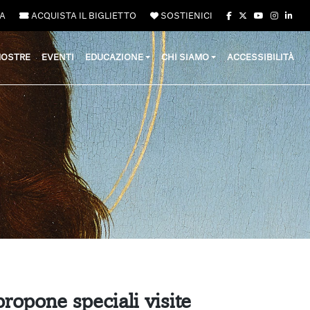
A
ACQUISTA IL BIGLIETTO
SOSTIENICI
OSTRE
EVENTI
EDUCAZIONE
CHI SIAMO
ACCESSIBILITÀ
 propone
speciali visite