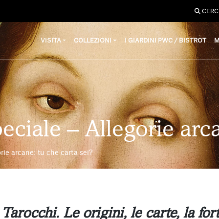
CERC
VISITA
COLLEZIONI
I GIARDINI PWC / BISTROT
M
peciale – Allegorie arc
rie arcane: tu che carta sei?
a
Tarocchi. Le origini, le carte, la fo