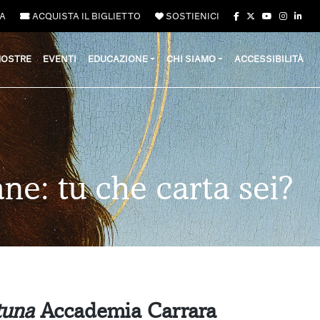
A
ACQUISTA IL BIGLIETTO
SOSTIENICI
OSTRE
EVENTI
EDUCAZIONE
CHI SIAMO
ACCESSIBILITÀ
ane: tu che carta sei?
rtuna
Accademia Carrara