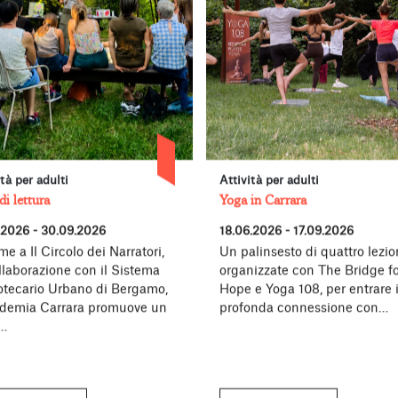
ità per adulti
Attività per adulti
di lettura
Yoga in Carrara
.2026 - 30.09.2026
18.06.2026 - 17.09.2026
me a Il Circolo dei Narratori,
Un palinsesto di quattro lezion
llaborazione con il Sistema
organizzate con The Bridge fo
iotecario Urbano di Bergamo,
Hope e Yoga 108, per entrare 
demia Carrara promuove un
profonda connessione con…
o…