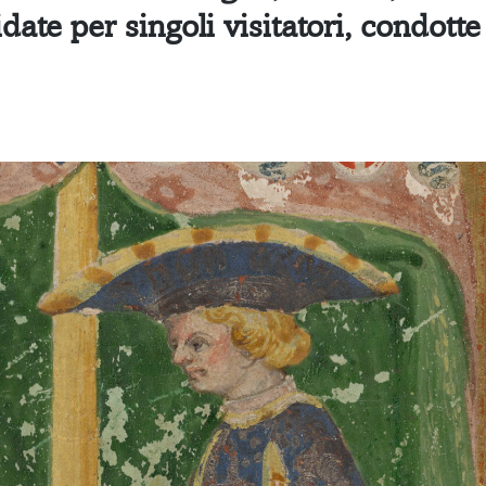
idate
per singoli visitatori, condott