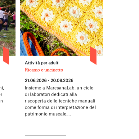
Attività per adulti
Concerti, per
Ricamo e uncinetto
Forever Young
21.06.2026 - 20.09.2026
27.06.2026 -
i,
Insieme a MaresanaLab, un ciclo
Torna all’Ac
r
di laboratori dedicati alla
Bergamo Fore
in
riscoperta delle tecniche manuali
nato dalla c
come forma di interpretazione del
Fondazione A
patrimonio museale.…
la generazi