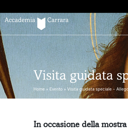
Salta
al
contenuto
Visita guidata s
Home
»
Evento
»
Visita guidata speciale – Allego
In occasione della mostr