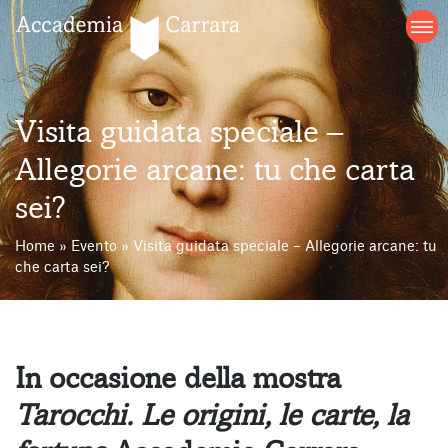
Salta
al
contenuto
Visita guidata speciale –
Allegorie arcane: tu che carta
sei?
Home
»
Evento
»
Visita guidata speciale – Allegorie arcane: tu
che carta sei?
In occasione della mostra
Tarocchi. Le origini, le carte, la