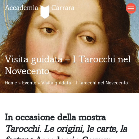
Salta
al
contenuto
Visita guidata – I Tarocchi nel
Novecento
Home
»
Evento
»
Visita guidata – I Tarocchi nel Novecento
In occasione della mostra
Tarocchi. Le origini, le carte, la