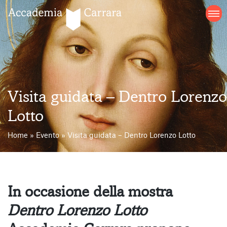
Salta
al
contenuto
Visita guidata – Dentro Lorenzo
Lotto
Home
»
Evento
»
Visita guidata – Dentro Lorenzo Lotto
In occasione della mostra
Dentro Lorenzo Lotto