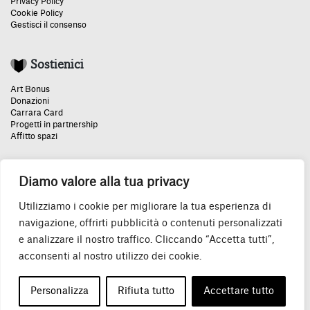
Privacy Policy
Cookie Policy
Gestisci il consenso
Sostienici
Art Bonus
Donazioni
Carrara Card
Progetti in partnership
Affitto spazi
Diamo valore alla tua privacy
Un grazie speciale:
Utilizziamo i cookie per migliorare la tua esperienza di
navigazione, offrirti pubblicità o contenuti personalizzati
e analizzare il nostro traffico. Cliccando “Accetta tutti”,
acconsenti al nostro utilizzo dei cookie.
© 2026 Accademia Carrara P.IVA IT04130500160
Personalizza
Rifiuta tutto
Accettare tutto
Tutti i diritti riservati.
Credits