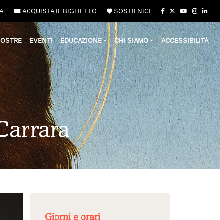
A
ACQUISTA IL BIGLIETTO
SOSTIENICI
OSTRE
EVENTI
EDUCAZIONE
CHI SIAMO
ACCESSIBILITÀ
Carrara
Giorni e orari