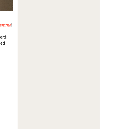
dramma
!
erdi,
 ed