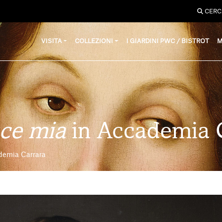
CERC
VISITA
COLLEZIONI
I GIARDINI PWC / BISTROT
M
uce mia
in Accademia 
ademia Carrara