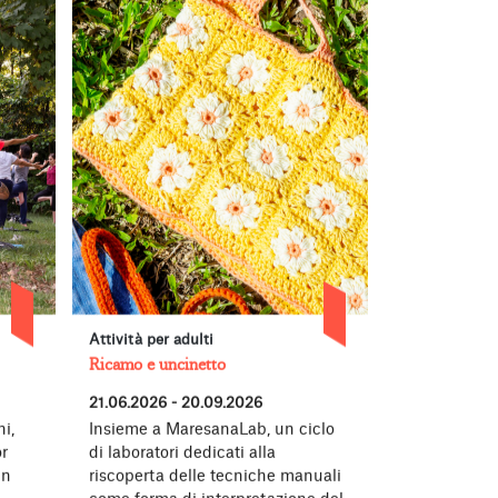
Attività per adulti
Concerti, per
Ricamo e uncinetto
Forever Young
21.06.2026 - 20.09.2026
27.06.2026 -
i,
Insieme a MaresanaLab, un ciclo
Torna all’Ac
r
di laboratori dedicati alla
Bergamo Fore
in
riscoperta delle tecniche manuali
nato dalla c