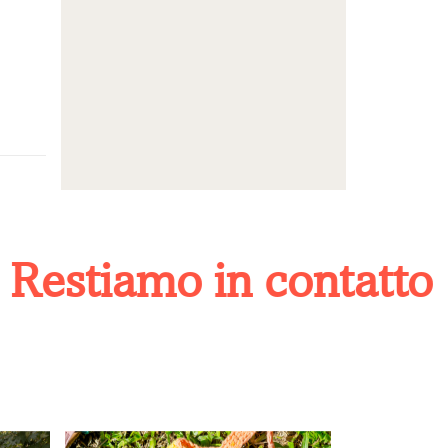
stiamo in contatto
I