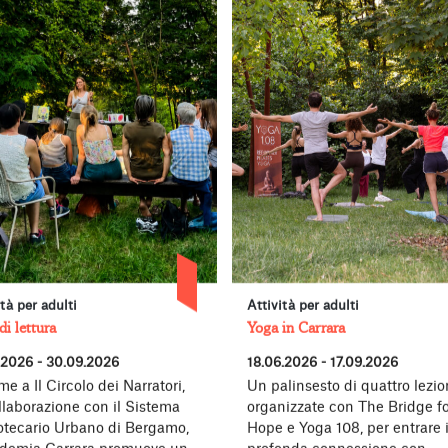
ità per adulti
Attività per adulti
di lettura
Yoga in Carrara
.2026 - 30.09.2026
18.06.2026 - 17.09.2026
me a Il Circolo dei Narratori,
Un palinsesto di quattro lezion
llaborazione con il Sistema
organizzate con The Bridge fo
iotecario Urbano di Bergamo,
Hope e Yoga 108, per entrare 