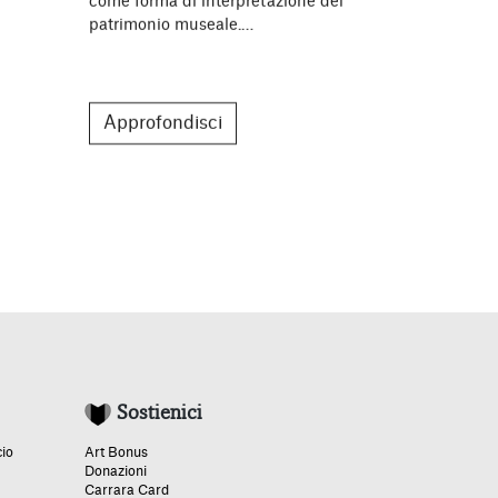
come forma di interpretazione del
Fondazione A
patrimonio museale.…
la generazi
Approfondisci
Approfon
Sostienici
cio
Art Bonus
Donazioni
Carrara Card