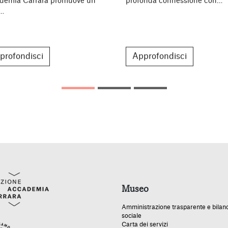
demia Carrara promuove un
profonda connessione con…
o…
profondisci
Approfondisci
Museo
Amministrazione trasparente e bilan
sociale
Carta dei servizi