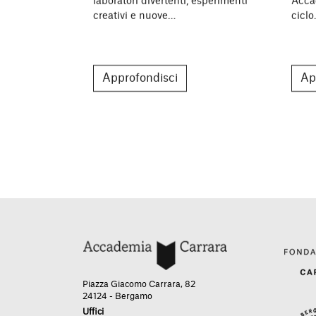
laboratori divertenti, esperimenti
Acca
creativi e nuove…
cicl
Approfondisci
Ap
Piazza Giacomo Carrara, 82
24124 - Bergamo
Uffici