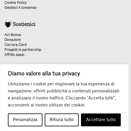
Cookie Policy
Gestisci il consenso
Sostienici
Art Bonus
Donazioni
Carrara Card
Progetti in partnership
Affitto spazi
Diamo valore alla tua privacy
Un grazie speciale:
Utilizziamo i cookie per migliorare la tua esperienza di
navigazione, offrirti pubblicità o contenuti personalizzati
e analizzare il nostro traffico. Cliccando “Accetta tutti”,
acconsenti al nostro utilizzo dei cookie.
© 2026 Accademia Carrara P.IVA IT04130500160
Personalizza
Rifiuta tutto
Accettare tutto
Tutti i diritti riservati.
Credits