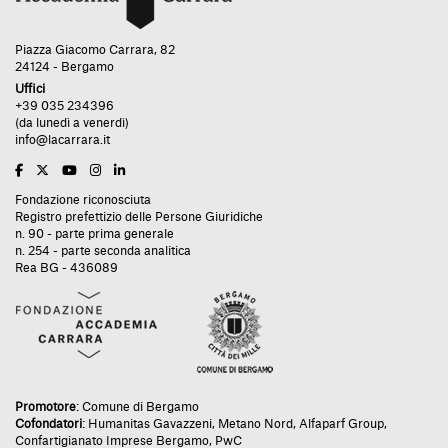
Piazza Giacomo Carrara, 82
24124 - Bergamo
Uffici
+39 035 234396
(da lunedì a venerdì)
info@lacarrara.it
Fondazione riconosciuta
Registro prefettizio delle Persone Giuridiche
n. 90 - parte prima generale
n. 254 - parte seconda analitica
Rea BG - 436089
Promotore
:
Comune di Bergamo
Cofondatori
:
Humanitas Gavazzeni
,
Metano Nord
,
Alfaparf Group
,
Confartigianato Imprese Bergamo
,
PwC