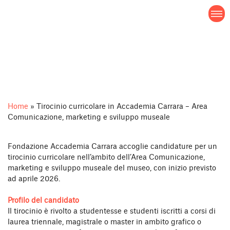
Salta
Tirocinio curricolare in
al
contenuto
Accademia Carrara – Area
Comunicazione, marketing e
sviluppo museale
Home
»
Tirocinio curricolare in Accademia Carrara – Area
Comunicazione, marketing e sviluppo museale
Fondazione Accademia Carrara accoglie candidature per un
tirocinio curricolare nell’ambito dell’Area Comunicazione,
marketing e sviluppo museale del museo, con inizio previsto
ad aprile 2026.
Profilo del candidato
Il tirocinio è rivolto a studentesse e studenti iscritti a corsi di
laurea triennale, magistrale o master in ambito grafico o