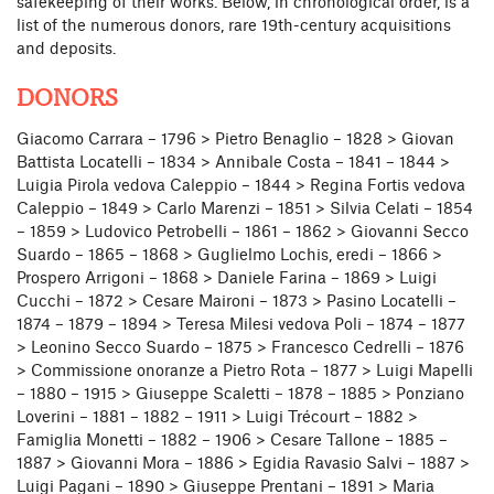
safekeeping of their works. Below, in chronological order, is a
list of the numerous donors, rare 19th-century acquisitions
and deposits.
DONORS
Giacomo Carrara – 1796 > Pietro Benaglio – 1828 > Giovan
Battista Locatelli – 1834 > Annibale Costa – 1841 – 1844 >
Luigia Pirola vedova Caleppio – 1844 > Regina Fortis vedova
Caleppio – 1849 > Carlo Marenzi – 1851 > Silvia Celati – 1854
– 1859 > Ludovico Petrobelli – 1861 – 1862 > Giovanni Secco
Suardo – 1865 – 1868 > Guglielmo Lochis, eredi – 1866 >
Prospero Arrigoni – 1868 > Daniele Farina – 1869 > Luigi
Cucchi – 1872 > Cesare Maironi – 1873 > Pasino Locatelli –
1874 – 1879 – 1894 > Teresa Milesi vedova Poli – 1874 – 1877
> Leonino Secco Suardo – 1875 > Francesco Cedrelli – 1876
> Commissione onoranze a Pietro Rota – 1877 > Luigi Mapelli
– 1880 – 1915 > Giuseppe Scaletti – 1878 – 1885 > Ponziano
Loverini – 1881 – 1882 – 1911 > Luigi Trécourt – 1882 >
Famiglia Monetti – 1882 – 1906 > Cesare Tallone – 1885 –
1887 > Giovanni Mora – 1886 > Egidia Ravasio Salvi – 1887 >
Luigi Pagani – 1890 > Giuseppe Prentani – 1891 > Maria