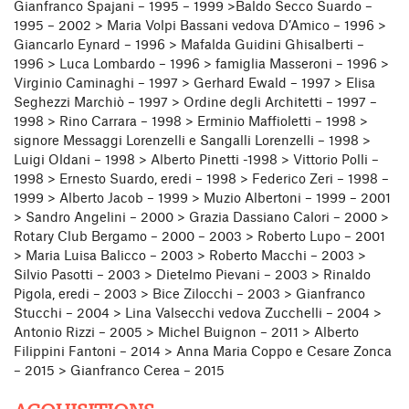
Gianfranco Spajani – 1995 – 1999 >Baldo Secco Suardo –
1995 – 2002 > Maria Volpi Bassani vedova D’Amico – 1996 >
Giancarlo Eynard – 1996 > Mafalda Guidini Ghisalberti –
1996 > Luca Lombardo – 1996 > famiglia Masseroni – 1996 >
Virginio Caminaghi – 1997 > Gerhard Ewald – 1997 > Elisa
Seghezzi Marchiò – 1997 > Ordine degli Architetti – 1997 –
1998 > Rino Carrara – 1998 > Erminio Maffioletti – 1998 >
signore Messaggi Lorenzelli e Sangalli Lorenzelli – 1998 >
Luigi Oldani – 1998 > Alberto Pinetti -1998 > Vittorio Polli –
1998 > Ernesto Suardo, eredi – 1998 > Federico Zeri – 1998 –
1999 > Alberto Jacob – 1999 > Muzio Albertoni – 1999 – 2001
> Sandro Angelini – 2000 > Grazia Dassiano Calori – 2000 >
Rotary Club Bergamo – 2000 – 2003 > Roberto Lupo – 2001
> Maria Luisa Balicco – 2003 > Roberto Macchi – 2003 >
Silvio Pasotti – 2003 > Dietelmo Pievani – 2003 > Rinaldo
Pigola, eredi – 2003 > Bice Zilocchi – 2003 > Gianfranco
Stucchi – 2004 > Lina Valsecchi vedova Zucchelli – 2004 >
Antonio Rizzi – 2005 > Michel Buignon – 2011 > Alberto
Filippini Fantoni – 2014 > Anna Maria Coppo e Cesare Zonca
– 2015 > Gianfranco Cerea – 2015