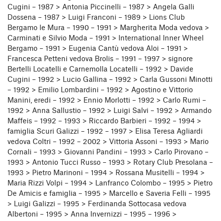
Cugini – 1987 > Antonia Piccinelli – 1987 > Angela Galli
Dossena – 1987 > Luigi Franconi – 1989 > Lions Club
Bergamo le Mura – 1990 – 1991 > Margherita Moda vedova >
Carminati e Silvio Moda – 1991 > International Inner Wheel
Bergamo – 1991 > Eugenia Cantù vedova Aloi – 1991 >
Francesca Petteni vedova Brolis – 1991 – 1997 > signore
Bertelli Locatelli e Carnemolla Locatelli – 1992 > Davide
Cugini – 1992 > Lucio Gallina – 1992 > Carla Gussoni Minotti
– 1992 > Emilio Lombardini – 1992 > Agostino e Vittorio
Manini, eredi – 1992 > Ennio Morlotti – 1992 > Carlo Rumi –
1992 > Anna Sallustio – 1992 > Luigi Salvi – 1992 > Armando
Maffeis – 1992 – 1993 > Riccardo Barbieri – 1992 – 1994 >
famiglia Scuri Galizzi – 1992 – 1997 > Elisa Teresa Agliardi
vedova Coltri – 1992 – 2002 > Vittoria Assoni – 1993 > Mario
Cornali – 1993 > Giovanni Pandini – 1993 > Carlo Pirovano –
1993 > Antonio Tucci Russo – 1993 > Rotary Club Presolana –
1993 > Pietro Marinoni – 1994 > Rossana Musitelli – 1994 >
Maria Rizzi Volpi – 1994 > Lanfranco Colombo – 1995 > Pietro
De Amicis e famiglia – 1995 > Marcello e Saveria Felli – 1995
> Luigi Galizzi – 1995 > Ferdinanda Sottocasa vedova
Albertoni – 1995 > Anna Invernizzi – 1995 – 1996 >