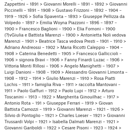
Zappettini – 1891 > Giovanni Morelli – 1891 – 1892 > Giovanni
Piccinelli – 1891 – 1908 > Gustavo Frizzoni – 1892 – 1904 –
1919 – 1926 > Sofia Spaventa – 1893 > Giuseppe Pellizza da
Volpedo – 1897 > Emilia Woyna Piazzoni – 1896 – 1897 –
1900 > Francesco Baglioni – 1900 > Elia Fornoni – 1900
(?)vGiulia e Battista Marenzi – 1900 > Antonietta Noli vedova
Marenzi – 1901 > Beatrice Tasca vedova Presti – 1901 – 1910 >
Adriano Andreossi – 1902 > Maria Ricotti Caleppio – 1904 –
1908 > Caterina Benedetti – 1905 > Francesco Galliccioli –
1906 > signora Bravi – 1906 > Fanny Finardi Luzac – 1906 >
Vittoria Monti Rillosi – 1906 > Angelo Manighetti – 1907 >
Luigi Danioni – 1908 – 1909 > Alessandro Giovanni Limonta –
1908 – 1912 – 1914 > Giulio Marenzi – 1910 > Rosa Piatti
Lochis – 1911 > famiglia Riva – 1911 > raccolta Mantovani –
1911 > Paolo Gaffuri – 1912 > Paolo Lupi – 1912 > Arturo
Toscanini – 1913 – 1922 > Margherita Ginouilhac – 1917 >
Antonio Rota – 191 > Giuseppe Ferrari – 1919 > Giovan
Battista Camozzi – 1919 > Giovanni Marenzi – 1921 – 1926 >
Silvio di Pontoglio – 1921 > Charles Loeser – 1921 > Giovanni
Trussardi Volpi – 1921 > Isabella Dalmati Marenzi – 1921 >
Giovanni Gariboldi – 1922 > Cesare Pisoni – 1923 – 1924 >