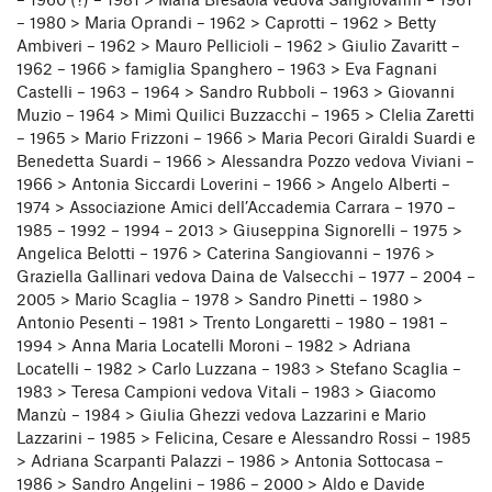
– 1960 (?) – 1981 > Maria Bresaola vedova Sangiovanni – 1961
– 1980 > Maria Oprandi – 1962 > Caprotti – 1962 > Betty
Ambiveri – 1962 > Mauro Pellicioli – 1962 > Giulio Zavaritt –
1962 – 1966 > famiglia Spanghero – 1963 > Eva Fagnani
Castelli – 1963 – 1964 > Sandro Rubboli – 1963 > Giovanni
Muzio – 1964 > Mimì Quilici Buzzacchi – 1965 > Clelia Zaretti
– 1965 > Mario Frizzoni – 1966 > Maria Pecori Giraldi Suardi e
Benedetta Suardi – 1966 > Alessandra Pozzo vedova Viviani –
1966 > Antonia Siccardi Loverini – 1966 > Angelo Alberti –
1974 > Associazione Amici dell’Accademia Carrara – 1970 –
1985 – 1992 – 1994 – 2013 > Giuseppina Signorelli – 1975 >
Angelica Belotti – 1976 > Caterina Sangiovanni – 1976 >
Graziella Gallinari vedova Daina de Valsecchi – 1977 – 2004 –
2005 > Mario Scaglia – 1978 > Sandro Pinetti – 1980 >
Antonio Pesenti – 1981 > Trento Longaretti – 1980 – 1981 –
1994 > Anna Maria Locatelli Moroni – 1982 > Adriana
Locatelli – 1982 > Carlo Luzzana – 1983 > Stefano Scaglia –
1983 > Teresa Campioni vedova Vitali – 1983 > Giacomo
Manzù – 1984 > Giulia Ghezzi vedova Lazzarini e Mario
Lazzarini – 1985 > Felicina, Cesare e Alessandro Rossi – 1985
> Adriana Scarpanti Palazzi – 1986 > Antonia Sottocasa –
1986 > Sandro Angelini – 1986 – 2000 > Aldo e Davide