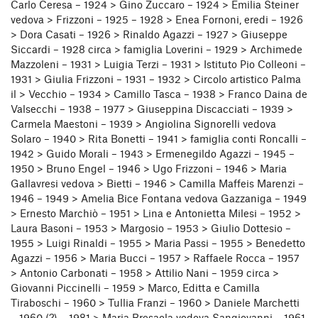
Carlo Ceresa – 1924 > Gino Zuccaro – 1924 > Emilia Steiner
vedova > Frizzoni – 1925 – 1928 > Enea Fornoni, eredi – 1926
> Dora Casati – 1926 > Rinaldo Agazzi – 1927 > Giuseppe
Siccardi – 1928 circa > famiglia Loverini – 1929 > Archimede
Mazzoleni – 1931 > Luigia Terzi – 1931 > Istituto Pio Colleoni –
1931 > Giulia Frizzoni – 1931 – 1932 > Circolo artistico Palma
il > Vecchio – 1934 > Camillo Tasca – 1938 > Franco Daina de
Valsecchi – 1938 – 1977 > Giuseppina Discacciati – 1939 >
Carmela Maestoni – 1939 > Angiolina Signorelli vedova
Solaro – 1940 > Rita Bonetti – 1941 > famiglia conti Roncalli –
1942 > Guido Morali – 1943 > Ermenegildo Agazzi – 1945 –
1950 > Bruno Engel – 1946 > Ugo Frizzoni – 1946 > Maria
Gallavresi vedova > Bietti – 1946 > Camilla Maffeis Marenzi –
1946 – 1949 > Amelia Bice Fontana vedova Gazzaniga – 1949
> Ernesto Marchiò – 1951 > Lina e Antonietta Milesi – 1952 >
Laura Basoni – 1953 > Margosio – 1953 > Giulio Dottesio –
1955 > Luigi Rinaldi – 1955 > Maria Passi – 1955 > Benedetto
Agazzi – 1956 > Maria Bucci – 1957 > Raffaele Rocca – 1957
> Antonio Carbonati – 1958 > Attilio Nani – 1959 circa >
Giovanni Piccinelli – 1959 > Marco, Editta e Camilla
Tiraboschi – 1960 > Tullia Franzi – 1960 > Daniele Marchetti