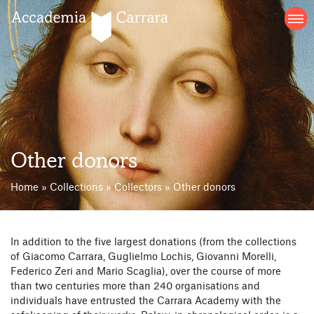
Skip
to
content
Other donors
Home
»
Collections
»
Collectors
»
Other donors
In addition to the five largest donations (from the collections
of Giacomo Carrara, Guglielmo Lochis, Giovanni Morelli,
Federico Zeri and Mario Scaglia), over the course of more
than two centuries more than 240 organisations and
individuals have entrusted the Carrara Academy with the